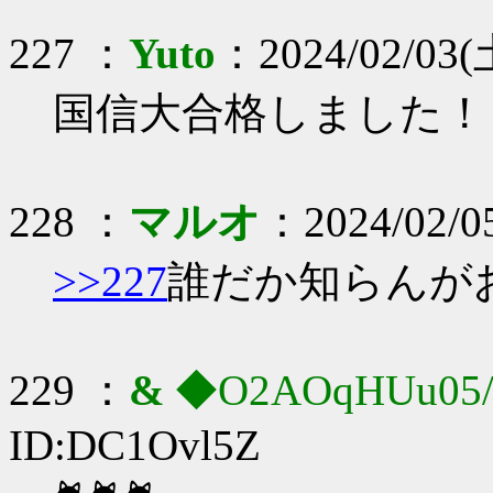
227 ：
Yuto
：2024/02/03(
国信大合格しました！
228 ：
マルオ
：2024/02/05
>>227
誰だか知らんが
229 ：
&
◆O2AOqHUu05
ID:DC1Ovl5Z