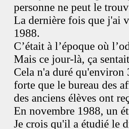
personne ne peut le trouv
La dernière fois que j'ai v
1988.
C’était à l’époque où l’o
Mais ce jour-là, ça sentai
Cela n'a duré qu'environ 3
forte que le bureau des af
des anciens élèves ont re
En novembre 1988, un étu
Je crois qu'il a étudié le d