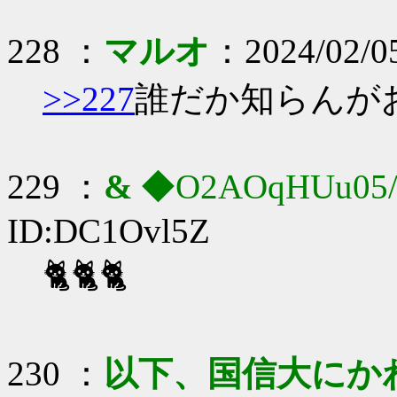
228 ：
マルオ
：2024/02/05
>>227
誰だか知らんが
229 ：
&
◆O2AOqHUu05
ID:DC1Ovl5Z
🐈🐈🐈
230 ：
以下、国信大にか