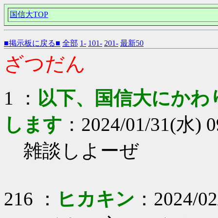
国信大TOP
■掲示板に戻る■
全部
1-
101-
201-
最新50
ざつだん
1 ：
以下、国信大にかわ
します
：2024/01/31(水) 0
雑談しよーぜ
216 ：
ヒカキン
：2024/02