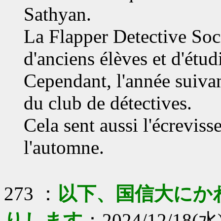
Sathyan.
La Flapper Detective Soci
d'anciens élèves et d'étud
Cependant, l'année suivan
du club de détectives.
Cela sent aussi l'écreviss
l'automne.
273 ：
以下、国信大にか
りします
：2024/12/18(水)