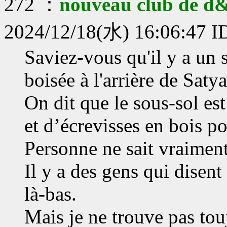
272 ：
nouveau club de d
2024/12/18(水) 16:06:47 
Saviez-vous qu'il y a un 
boisée à l'arrière de Saty
On dit que le sous-sol e
et d’écrevisses en bois po
Personne ne sait vraiment
Il y a des gens qui disen
là-bas.
Mais je ne trouve pas touj