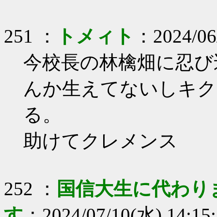
251 ：
トメィト
：2024/06
今校長の林檎畑に忍び
んか生えてないしキク
る。
助けてクレメンス
252 ：
国信大生に代わり
す
：2024/07/10(水) 14:15