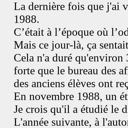
La dernière fois que j'ai v
1988.
C’était à l’époque où l’o
Mais ce jour-là, ça sentai
Cela n'a duré qu'environ 3
forte que le bureau des af
des anciens élèves ont re
En novembre 1988, un étu
Je crois qu'il a étudié le d
L'année suivante, à l'aut