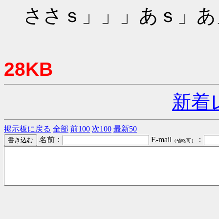
ささｓ」」」あｓ」あ
28KB
新着
掲示板に戻る
全部
前100
次100
最新50
名前：
E-mail
：
（省略可）