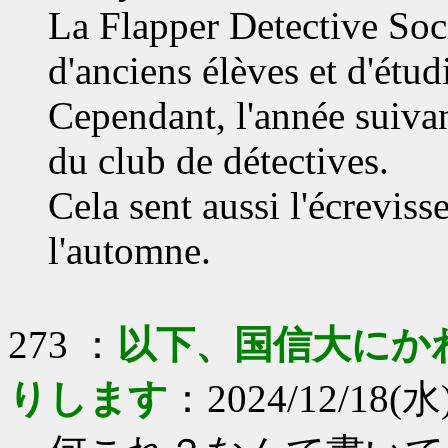
La Flapper Detective Soci
d'anciens élèves et d'étud
Cependant, l'année suivan
du club de détectives.
Cela sent aussi l'écreviss
l'automne.
273 ：
以下、国信大にか
りします
：2024/12/18(水)